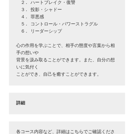
　２. ハートブレイク・復讐

　３. 投影・シャドー

　４. 罪悪感

　５. コントロール・パワーストラグル

　６. リーダーシップ

心の作用を学ぶことで、相手の態度や言葉から相
手の想いや

背景を汲み取ることができます。また、自分の想
いに気付く

詳細
各コース内容など、詳細は
こちら
でご確認くださ