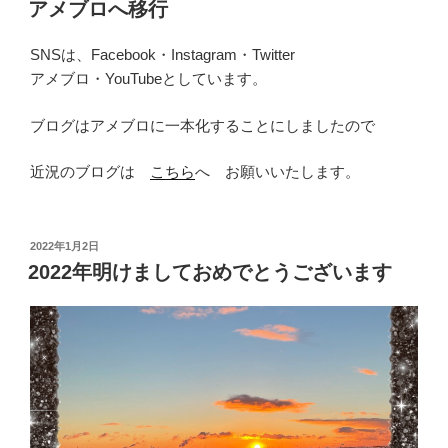
稿
アメブロへ移行
日:
SNSは、Facebook・Instagram・Twitter
アメブロ・YouTubeとしています。
ブログはアメブロに一本化することにしましたので
近況のブログは
こちら
へ お願いいたします。
投
2022年1月2日
稿
2022年明けましておめでとうございます
日: