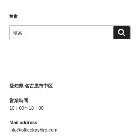
ペ
の
ー
ペ
検索
ジ
ー
検
ジ
検
索
索:
送
り
愛知県 名古屋市中区
営業時間
10：00〜18：00
Mail address
info@officekashiro.com