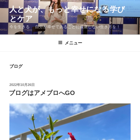
コ
人と犬が、もっと幸せになる学び
ン
とケア
テ
ン
今を生きる 自分が幸せであることに遠慮しない生き方を！
ツ
へ
メニュー
ス
キ
ッ
ブログ
プ
投
2022年10月26日
稿
ブログはアメブロへGO
日: